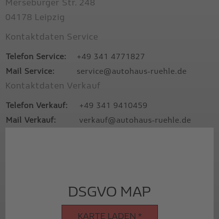
Merseburger Str. 248
04178 Leipzig
Kontaktdaten Service
Telefon Service:
+49 341 4771827
Mail Service:
service@autohaus-ruehle.de
Kontaktdaten Verkauf
Telefon Verkauf:
+49 341 9410459
Mail Verkauf:
verkauf@autohaus-ruehle.de
Wir benötigen Ihre Zustimmung, um
den Google Maps-Service zu laden!
Wir verwenden einen Service eines
DSGVO MAP
Drittanbieters, um Karteninhalte einzubetten.
Dieser Service kann Daten zu Ihren Aktivitäten
KARTE LADEN *
sammeln. Bitte lesen Sie die Details durch und