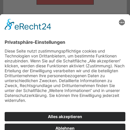
stimmen Sie der Nutzung des Service zu, um
diese Karte anzuzeigen.
powered by
Usercentrics
MEHR
Consent Management Platform
INFORMATIONEN
&
eRecht24
AKZEPTIEREN
* Mit dem Laden der Karte akzeptierst du die Datenschutzerklärung
von Google.
Mehr erfahren
Datenschutz
Impressum